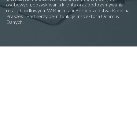
osobowych, pozyskiwania klienta oraz podtrzymywania
relacji handlowych. W Kancelarii Bezpieczeństwa Karolina
Praszek i Partnerzy pełni funkcję Inspektora Ochrony
Danych.