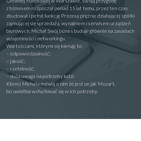
Głównej Handlowej w Warszawie. Swoją przygodę
z biznesem rozpoczął ponad 15 lat temu, przez ten czas
zbudował i pełnił funkcję Prezesa prężnie działającej spółki
zajmującej się sprzedażą, wynajmem i serwisem urządzeń
biurowych. Michał Swój biznes buduje głównie na zasadach
wzajemności i networkingu.
Wartościami, którymi się kieruję to:
– odpowiedzialność;
– jakość;
– rzetelność;
– duża uwaga na potrzeby ludzi.
Klienci Michała mówią o nim że jest on jak Mozart,
bo uwielbia wsłuchiwać się w ich potrzeby.