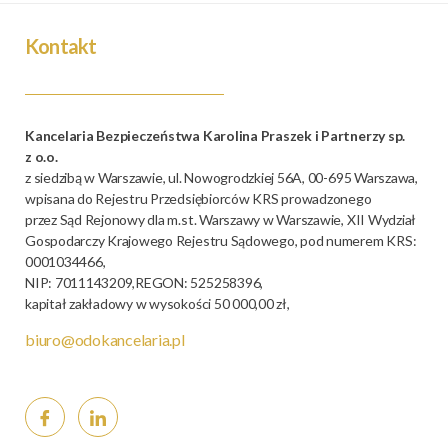
Kontakt
Kancelaria Bezpieczeństwa Karolina Praszek i Partnerzy sp.
z o.o.
z siedzibą w Warszawie, ul. Nowogrodzkiej 56A, 00-695 Warszawa,
wpisana do Rejestru Przedsiębiorców KRS prowadzonego
przez Sąd Rejonowy dla m.st. Warszawy w Warszawie, XII Wydział
Gospodarczy Krajowego Rejestru Sądowego, pod numerem KRS:
0001034466,
NIP: 7011143209,REGON: 525258396,
kapitał zakładowy w wysokości 50 000,00 zł,
biuro@odokancelaria.pl