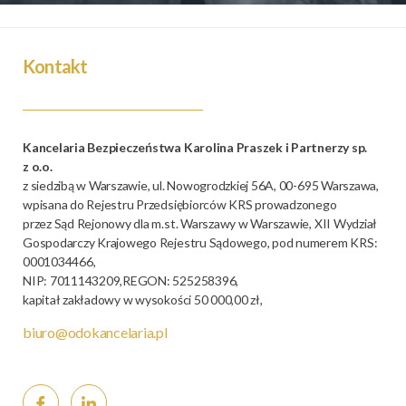
Kontakt
Kancelaria Bezpieczeństwa Karolina Praszek i Partnerzy sp.
z o.o.
z siedzibą w Warszawie, ul. Nowogrodzkiej 56A, 00-695 Warszawa,
wpisana do Rejestru Przedsiębiorców KRS prowadzonego
przez Sąd Rejonowy dla m.st. Warszawy w Warszawie, XII Wydział
Gospodarczy Krajowego Rejestru Sądowego, pod numerem KRS:
0001034466,
NIP: 7011143209,REGON: 525258396,
kapitał zakładowy w wysokości 50 000,00 zł,
biuro@odokancelaria.pl