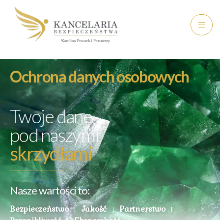
Ochrona danych osobowych
Twoje dane
pod naszymi
skrzydłami
Nasze wartości to:
Bezpieczeństwo
Jakość
Partnerstwo