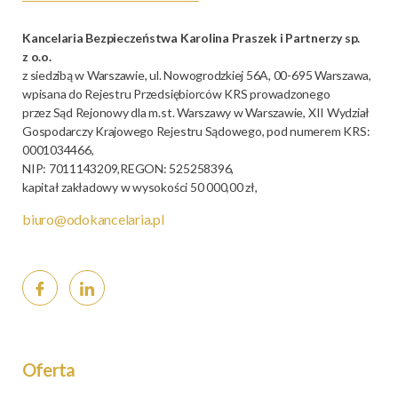
Kancelaria Bezpieczeństwa Karolina Praszek i Partnerzy sp.
z o.o.
z siedzibą w Warszawie, ul. Nowogrodzkiej 56A, 00-695 Warszawa,
wpisana do Rejestru Przedsiębiorców KRS prowadzonego
przez Sąd Rejonowy dla m.st. Warszawy w Warszawie, XII Wydział
Gospodarczy Krajowego Rejestru Sądowego, pod numerem KRS:
0001034466,
NIP: 7011143209,REGON: 525258396,
kapitał zakładowy w wysokości 50 000,00 zł,
biuro@odokancelaria.pl
Oferta