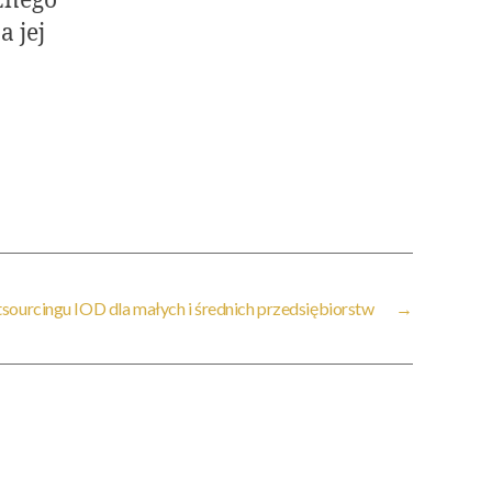
znego
 jej
tsourcingu IOD dla małych i średnich przedsiębiorstw
→