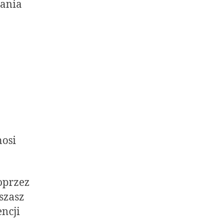
zania
nosi
oprzez
szasz
ncji