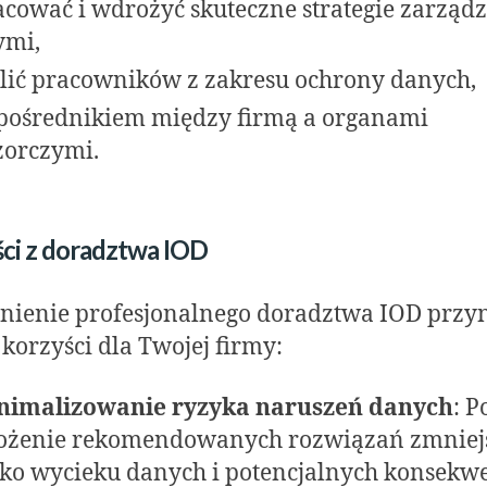
cować i wdrożyć skuteczne strategie zarząd
ymi,
lić pracowników z zakresu ochrony danych,
pośrednikiem między firmą a organami
orczymi.
ci z doradztwa IOD
ienie profesjonalnego doradztwa IOD przy
 korzyści dla Twojej firmy:
nimalizowanie ryzyka naruszeń danych
: P
ożenie rekomendowanych rozwiązań zmniej
ko wycieku danych i potencjalnych konsekwe