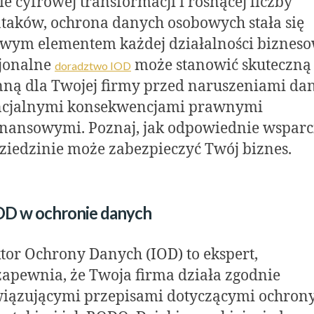
e cyfrowej transformacji i rosnącej liczby
taków, ochrona danych osobowych stała się
wym elementem każdej działalności bizneso
sjonalne
może stanowić skuteczną 
doradztwo IOD
ną dla Twojej firmy przed naruszeniami da
encjalnymi konsekwencjami prawnymi
inansowymi. Poznaj, jak odpowiednie wsparc
dziedzinie może zabezpieczyć Twój biznes.
OD w ochronie danych
tor Ochrony Danych (IOD) to ekspert,
zapewnia, że Twoja firma działa zgodnie
wiązującymi przepisami dotyczącymi ochron