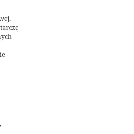
wej.
tarczę
nych
ie
y