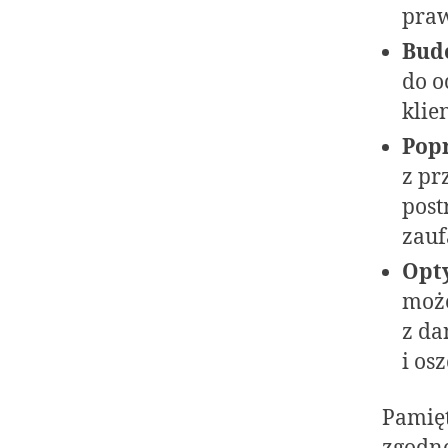
praw
Bud
do o
klie
Pop
z pr
post
zauf
Opt
może
z da
i os
Pamięt