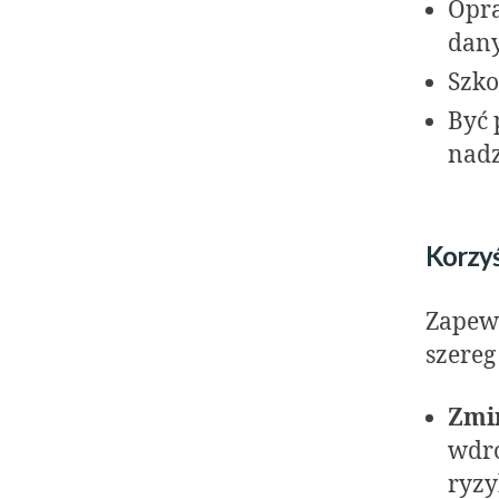
Opra
dan
Szko
Być 
nadz
Korzyś
Zapewn
szereg
Zmi
wdr
ryzy