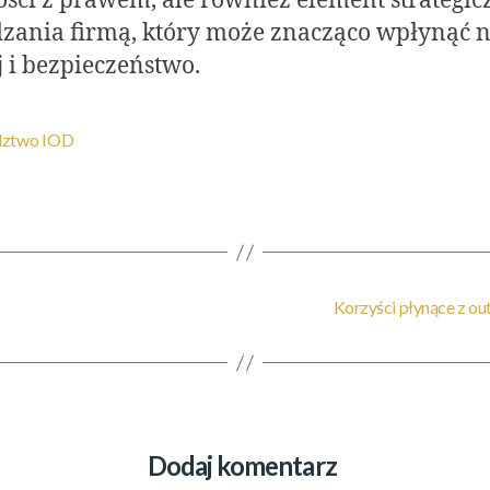
ści z prawem, ale również element strategic
zania firmą, który może znacząco wpłynąć na
 i bezpieczeństwo.
dztwo IOD
Korzyści płynące z ou
Dodaj komentarz