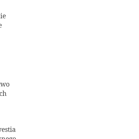
ie
e
two
ch
westia