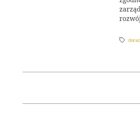
zgodno
zarząd
rozwój
dora