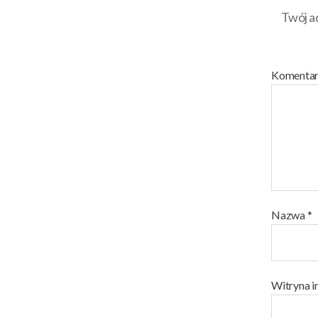
Twój ad
Komenta
Nazwa
*
Witryna i