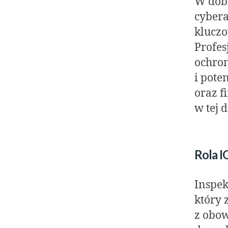
W dobi
cybera
kluczo
Profe
ochron
i pot
oraz f
w tej 
Rola I
Inspek
który 
z obo