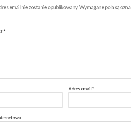
res email nie zostanie opublikowany.
Wymagane pola są ozn
rz
*
Adres email
*
nternetowa