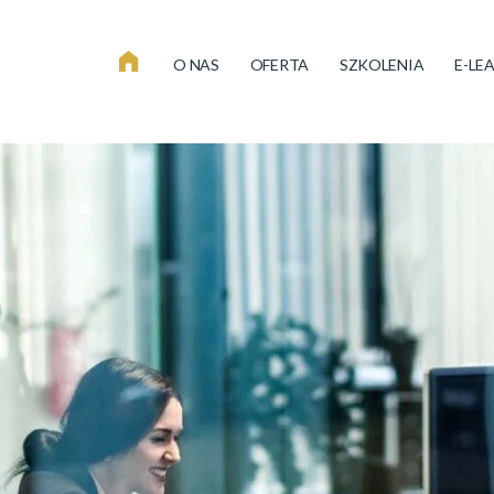
O NAS
OFERTA
SZKOLENIA
E-LE
S
T
R
O
N
A
G
Ł
Ó
W
N
A