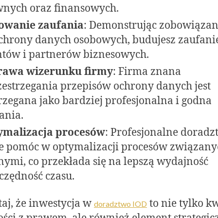
nych oraz finansowych.
owanie zaufania
: Demonstrując zobowiązan
chrony danych osobowych, budujesz zaufani
ntów i partnerów biznesowych.
rawa wizerunku firmy
: Firma znana
zestrzegania przepisów ochrony danych jest
rzegana jako bardziej profesjonalna i godna
ania.
ymalizacja procesów
: Profesjonalne doradz
 pomóc w optymalizacji procesów związany
nymi, co przekłada się na lepszą wydajność
zczędność czasu.
aj, że inwestycja w
to nie tylko k
doradztwo IOD