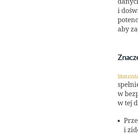
danych
i dośw
potenc
aby z
Znacze
Skorzysta
spełn
w bezp
w tej 
Prze
i zi